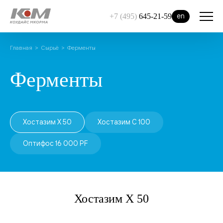
en
+7 (495)
645-21-59
Главная
Сырьё
Ферменты
Ферменты
Хостазим Х 50
Хостазим С 100
Оптифос 16 000 PF
Хостазим X 50