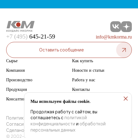
+7 (495)
645-21-59
info@kmkorma.ru
Оставить сообщение
Сырье
Как купить
Компания
Новости и статьи
Производство
Работа у нас
Продукция
Контакты
Консалтинг
Мы используем файлы cookie.
Продолжая работу с сайтом, вы
соглашаетесь с
политикой
Политика конфиденциальности
конфиденциальности
и
обработкой
Согласие на обработку персональных данных
персональных данных
Сделано в
Creative Mind Bureau
и
Red Promo
© 2002–2026 «Коудайс МКорма»