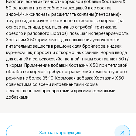
Биологическая активность кормовой добавки Хостазим Х
50 основана на способности входящей в ее состав
эндо-1,4-β-ксилоназы расщеплять ксиланы (пентозаны)-
трудно гидролизуемые компоненты зерновых кормов (на
основе пшеницы, ржи, пшеничных отрубей, тритикале,
соевого и рапсового шротов), повышая их перевариемость.
Хостазим Х 50 применяют для повышения усвояемости
питательных веществ в рационах для бройлеров, индеек,
кур-несушек, поросят и откормочных свиней. Норма ввода
для свиней и сельскохозяйственной птицы составляет 50 г/
т корма. Применение добавки Хостазим Х 50 при тепловой
обработке кормов требует ограничений температурного
режима не более 85 ᴼС. Кормовая добавка Хостазим Х 50
совместима со всеми ингредиентами корма,
лекарственными препаратами и другими кормовыми
добавками.
Заказать продукцию