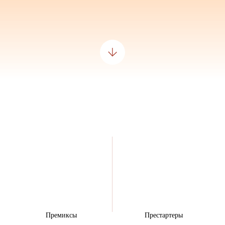
Премиксы
Престартеры