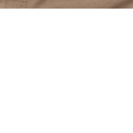
тку,
ООО «Адиссея Евразия» является официальным
ения
представителем французской компании ADISSEO
France S.A.S.