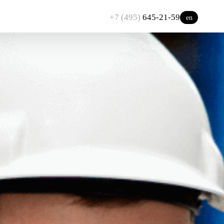
+7 (495)
645-21-59
en